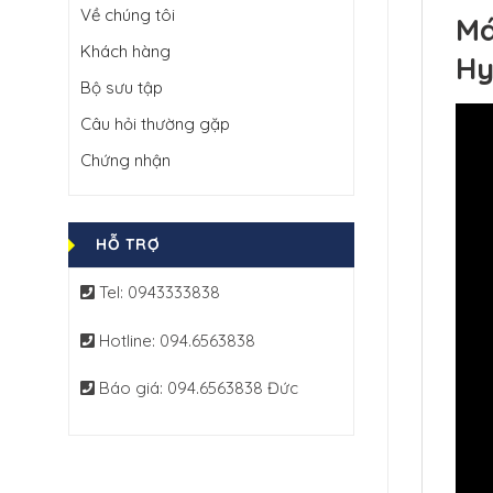
Về chúng tôi
Má
Khách hàng
Hy
Bộ sưu tập
Câu hỏi thường gặp
Chứng nhận
HỖ TRỢ
Tel: 0943333838
Hotline: 094.6563838
Báo giá: 094.6563838 Đức