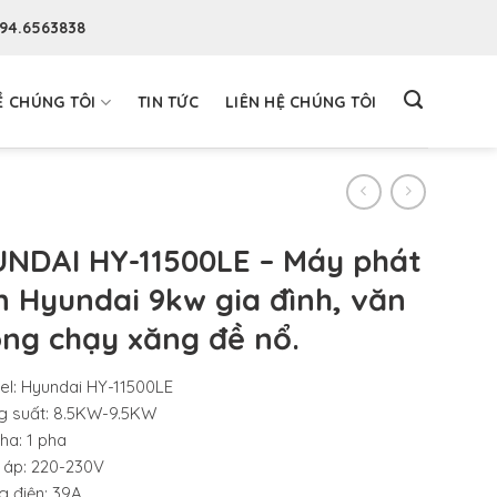
094.6563838
Ề CHÚNG TÔI
TIN TỨC
LIÊN HỆ CHÚNG TÔI
NDAI HY-11500LE – Máy phát
n Hyundai 9kw gia đình, văn
ng chạy xăng đề nổ.
l: Hyundai HY-11500LE
 suất: 8.5KW-9.5KW
ha: 1 pha
 áp: 220-230V
 điện: 39A