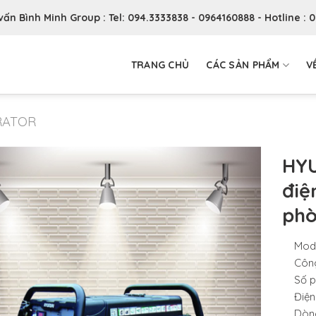
 vấn Bình Minh Group : Tel: 094.3333838 - 0964160888 - Hotline : 
TRANG CHỦ
CÁC SẢN PHẨM
V
RATOR
HYU
điệ
phò
Mode
Công
Số p
Điện
Dòng