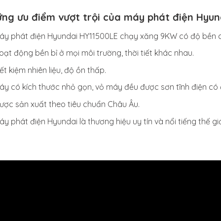
ng ưu điểm vượt trội của máy phát điện Hyu
áy phát điện Hyundai HY11500LE chạy xăng 9KW
có độ bền 
oạt động bền bỉ ở mọi môi trường, thời tiết khác nhau.
iết kiệm nhiên liệu, độ ồn thấp.
áy có kích thước nhỏ gọn, vỏ máy đều được sơn tĩnh điện có
ược sản xuất theo tiêu chuẩn Châu Âu.
áy phát điện Hyundai là thương hiệu uy tín và nổi tiếng thế giớ