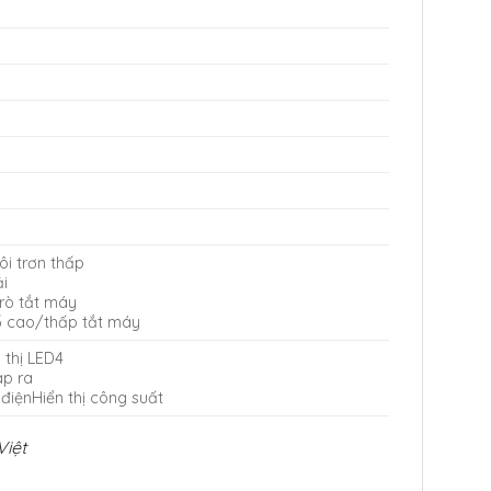
ôi trơn thấp
ải
rò tắt máy
ố cao/thấp tắt máy
 thị LED4
áp ra
 điệnHiển thị công suất