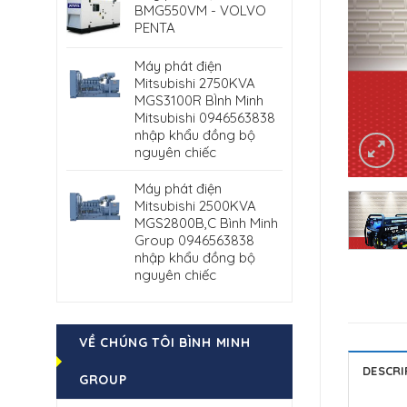
BMG550VM - VOLVO
PENTA
Máy phát điện
Mitsubishi 2750KVA
MGS3100R BÌnh Minh
Mitsubishi 0946563838
nhập khẩu đồng bộ
nguyên chiếc
Máy phát điện
Mitsubishi 2500KVA
MGS2800B,C Bình Minh
Group 0946563838
nhập khẩu đồng bộ
nguyên chiếc
VỀ CHÚNG TÔI BÌNH MINH
DESCRI
GROUP