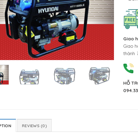
Giao 
Giao h
thành
HỖ TR
094.33
PTION
REVIEWS (0)