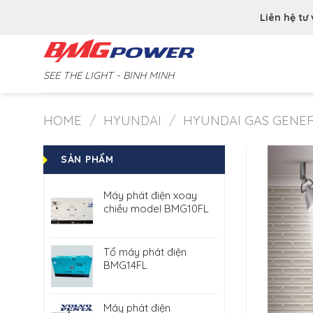
Skip
Liên hệ tư
to
content
SEE THE LIGHT - BINH MINH
HOME
/
HYUNDAI
/
HYUNDAI GAS GENE
SẢN PHẨM
Máy phát điện xoay
chiều model BMG10FL
Tổ máy phát điện
BMG14FL
Máy phát điện