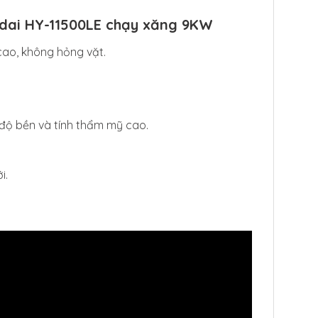
ndai HY-11500LE chạy xăng 9KW
cao, không hỏng vặt.
 độ bền và tính thẩm mỹ cao.
i.