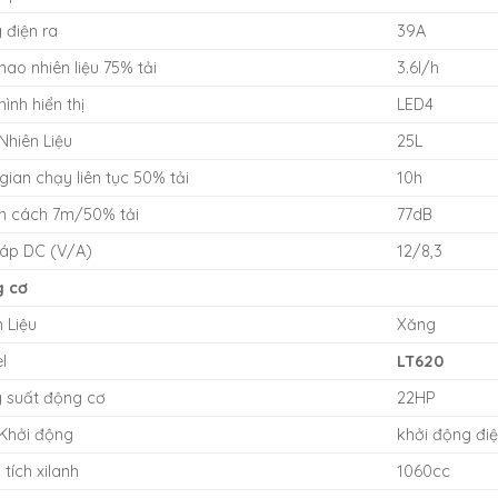
 điện ra
39A
hao nhiên liệu 75% tải
3.6l/h
ình hiển thị
LED4
Nhiên Liệu
25L
gian chạy liên tục 50% tải
10h
n cách 7m/50% tải
77dB
 áp DC (V/A)
12/8,3
 cơ
 Liệu
Xăng
l
LT620
 suất động cơ
22HP
 Khởi động
khởi động đi
tích xilanh
1060cc