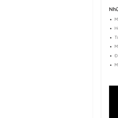
Nhữ
M
H
T
M
Đ
M