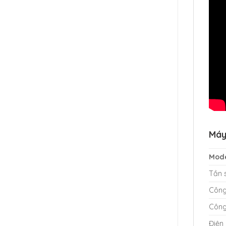
Máy
Mod
Tần 
Công 
Công
Điện