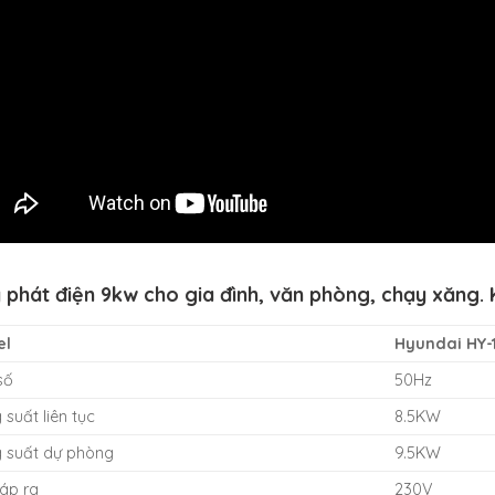
 phát điện 9kw cho gia đình, văn phòng, chạy xăng. 
el
Hyundai HY-
số
50Hz
suất liên tục
8.5KW
 suất dự phòng
9.5KW
 áp ra
230V