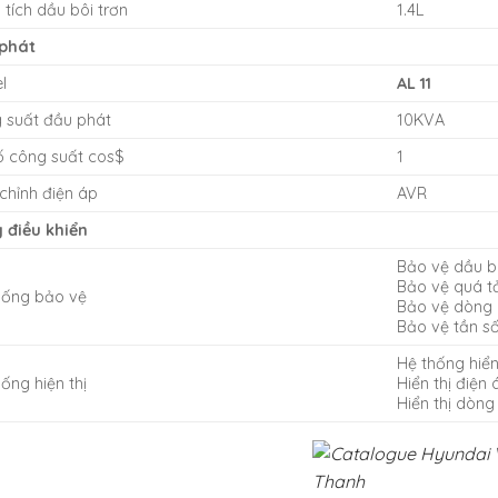
tích dầu bôi trơn
1.4L
phát
l
AL 11
 suất đầu phát
10KVA
ố công suất cos$
1
chỉnh điện áp
AVR
 điều khiển
Bảo vệ dầu b
Bảo vệ quá t
hống bảo vệ
Bảo vệ dòng 
Bảo vệ tần s
Hệ thống hiển
ống hiện thị
Hiển thị điện 
Hiển thị dòng