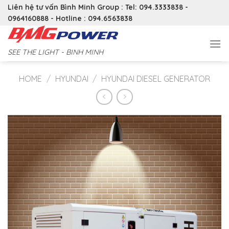
Skip
Liên hệ tư vấn Bình Minh Group : Tel: 094.3333838 -
to
0964160888 - Hotline : 094.6563838
content
SEE THE LIGHT - BINH MINH
HOME
/
HYUNDAI
/
HYUNDAI DIESEL GENERATOR