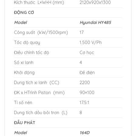
Kích thước L×W×H (mm)
2120x920x1300
ĐỘNG CƠ
Model
Hyundai HY485
Công suất (kW/1500rpm)
17
Tốc độ quay
1.500 V/Ph
Điều chỉnh tốc độ
Cơ học
Số xi lanh
4
Khởi động
Đề điện
Dung tích xi lanh (CC)
2200
ĐK x HTrình Piston (mm)
90×100
Tỉ số nén
17.5:1
Dung tích dầu bôi trơn (L)
8
ĐẦU PHÁT
Model
164D