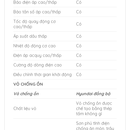
Báo điện áp cao/thấp
Có
Báo tần số áp cao/thấp
Có
Tốc độ quay động cơ
Có
cao/thấp
Áp suất dầu thấp
Có
Nhiệt độ động cơ cao
Có
Điện áp acquy cao/thấp
Có
Cường độ dòng điện cao
Có
Điều chỉnh thời gian khởi động
Có
VỎ CHỐNG ỒN
Vỏ chống ồn
Hyundai đồng bộ
Vỏ chống ồn được
Chất liệu vỏ
chế tạo bằng thép
tấm không gỉ
Sơn phủ tĩnh điện
chống ăn mòn, trầy