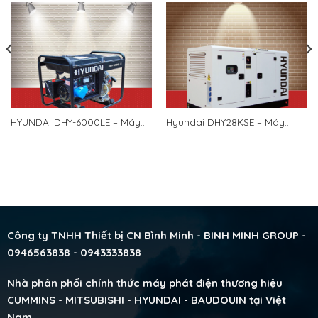
HYUNDAI DHY-6000LE – Máy
Hyundai DHY28KSE – Máy
phát điện chạy dầu Hyundai
phát điện Hyundai
5kw.
25KVA/20KW 3 pha.
Công ty TNHH Thiết bị CN Bình Minh - BINH MINH GROUP -
0946563838 - 0943333838
Nhà phân phối chính thức máy phát điện thương hiệu
CUMMINS - MITSUBISHI - HYUNDAI - BAUDOUIN tại Việt
Nam