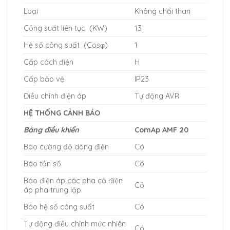
Loại
Không chổi than
Công suất liên tục (KW)
13
Hệ số công suất (Cosφ)
1
Cấp cách điện
H
Cấp bảo vệ
IP23
Điều chỉnh điện áp
Tự động AVR
HỆ THỐNG CẢNH BÁO
Bảng điều khiển
ComAp AMF 20
Báo cường độ dòng điện
Có
Báo tần số
Có
Báo điện áp các pha cả điện
Có
áp pha trung lập
Báo hệ số công suất
Có
Tự động điều chỉnh mức nhiên
Có