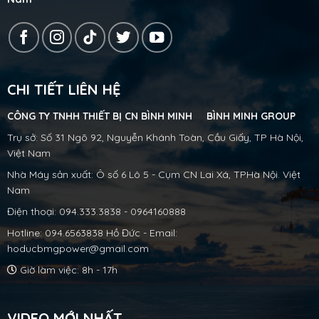
CHI TIẾT LIÊN HỆ
CÔNG TY TNHH THIẾT BỊ CN BÌNH MINH BÌNH MINH GROUP
Trụ sở: Số 31 Ngõ 92, Nguyễn Khánh Toàn, Cầu Giấy, TP Hà Nội,
Việt Nam
Nhà Máy sản xuất: Ô số 6 Lô 5 - Cụm CN Lai Xá, TPHà Nội. Việt
Nam
Điện thoại: 094.333.3838 - 0964160888
Hotline: 094.6563838 Hồ Đức - Email:
hoducbmgpower@gmail.com
Giờ làm việc: 8h - 17h
VIDEO MỚI NHẤT