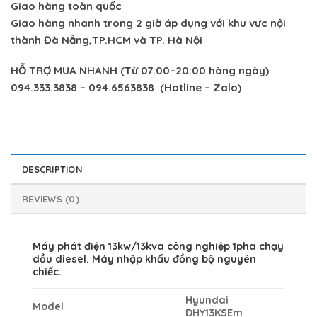
Giao hàng toàn quốc
Giao hàng nhanh trong 2 giờ áp dụng với khu vực nội
thành Đà Nẵng,TP.HCM và TP. Hà Nội
HỖ TRỢ MUA NHANH
(
Từ 07:00–20:00 hàng ngày)
094.333.3838 – 094.6563838 (Hotline – Zalo)
DESCRIPTION
REVIEWS (0)
Máy phát điện 13kw/13kva công nghiệp 1pha chạy
dầu diesel. Máy nhập khẩu đồng bộ nguyên
chiếc.
Hyundai
Model
DHY13KSEm