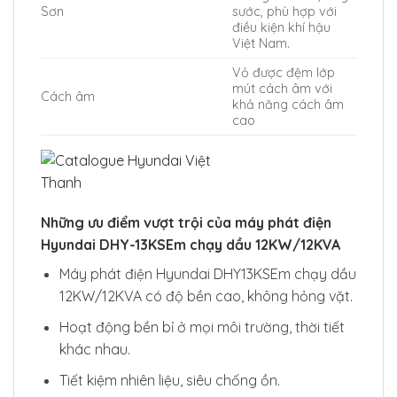
Sơn
sước, phù hợp với
điều kiện khí hậu
Việt Nam.
Vỏ được đệm lớp
mút cách âm với
Cách âm
khả năng cách âm
cao
Những ưu điểm vượt trội của máy phát điện
Hyundai DHY-13KSEm chạy dầu 12KW/12KVA
Máy phát điện Hyundai DHY13KSEm chạy dầu
12KW/12KVA
có độ bền cao, không hỏng vặt.
Hoạt động bền bỉ ở mọi môi trường, thời tiết
khác nhau.
Tiết kiệm nhiên liệu, siêu chống ồn.