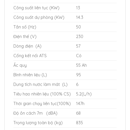
Công suất liên tục (KW)
13
Công suất dự phòng (KW)
14.3
Tần số (Hz)
50
Điện thế (V)
230
Dòng điện (A)
57
Cổng kết nối ATS
Có
Ắc quy
55 Ah
Bình nhiên liệu (L)
95
Dung tích nước làm mát (L)
6
Tiêu hao nhiên liệu (100% CS)
5.2(L/h)
Thời gian chạy liên tục(100%)
147h
Độ ồn cách 7m (dBA)
68
Trọng lượng toàn bộ (kg)
835