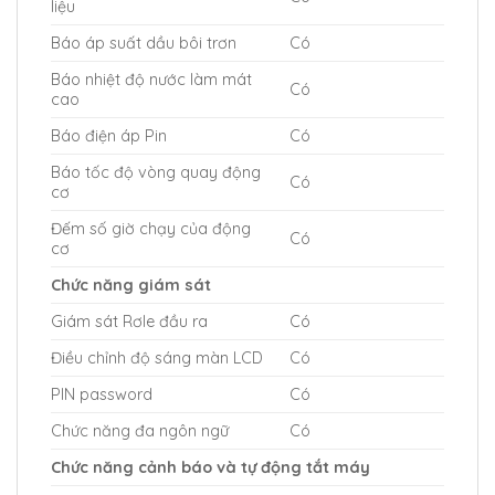
liệu
Báo áp suất dầu bôi trơn
Có
Báo nhiệt độ nước làm mát
Có
cao
Báo điện áp Pin
Có
Báo tốc độ vòng quay động
Có
cơ
Đếm số giờ chạy của động
Có
cơ
Chức năng giám sát
Giám sát Rơle đầu ra
Có
Điều chỉnh độ sáng màn LCD
Có
PIN password
Có
Chức năng đa ngôn ngữ
Có
Chức năng cảnh báo và tự động tắt máy